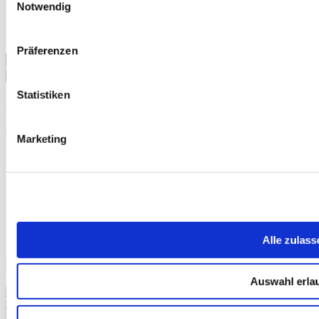
Notwendig
Impressum
Datenschutzerklärung
Kontakt
Präferenzen
Statistiken
Sie haben Fragen zu unseren Angeboten?
Sie erreichen uns unter:
Marketing
Telefon:
+49 (0) 8022 - 274 - 0
Telefax:
+ 49 (0) 8022 - 274 - 51
E-Mail:
info@schoenheitsfarm-gruber.de
Täglich 09:00 – 20:00 Uhr
zum Kontaktformular
Alle zulass
Die Welt von Gertraud Gruber :
Auswahl erla