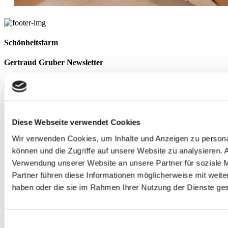
Schönheitsfarm
Gertraud Gruber Newsletter
Newsletter abonnieren
Immer für Sie da
Diese Webseite verwendet Cookies
Schönheitsfarm Gertraud Gruber GmbH
Berta-Morena-Weg 1
Wir verwenden Cookies, um Inhalte und Anzeigen zu personal
83700 Rottach-Egern
können und die Zugriffe auf unsere Website zu analysieren.
Telefon:
+49 (0) 8022 - 274 - 0
Verwendung unserer Website an unsere Partner für soziale 
Telefax:
+ 49 (0) 8022 - 274 - 51
Partner führen diese Informationen möglicherweise mit weite
E-Mail:
info@schoenheitsfarm-gruber.de
haben oder die sie im Rahmen Ihrer Nutzung der Dienste g
Täglich 09:00 – 20:00 Uhr
Einwilligungsauswahl